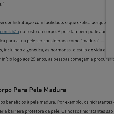
2
s.
der hidratação com facilidade, o que explica porque é q
e
comichão
no rosto ou corpo. A pele também pode apresen
fica para a tua pele ser considerada como “madura” — os 
os, incluindo a genética, as hormonas, o estilo de vida e 
 início logo aos 25 anos, as pessoas começam a procurar 
orpo Para Pele Madura
ios benefícios à pele madura. Por exemplo, os hidratante
er a barreira protetora da pele. Os nossos hidratantes s