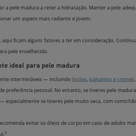
r a pele madura a reter a hidratação. Manter a pele ade
ionar um aspeto mais radiante e jovem.
 aqui ficam alguns fatores a ter em consideração. Continua
ra pele envelhecida.
nte ideal para pele madura
ente intermináveis — incluindo
loções
,
bálsamos e cremes
e preferência pessoal. No entanto, se tiveres pele madur
 especialmente se tiveres pele muito seca, com comichã
comenda evitar os óleos de corpo em caso de adulto mais
2
a.