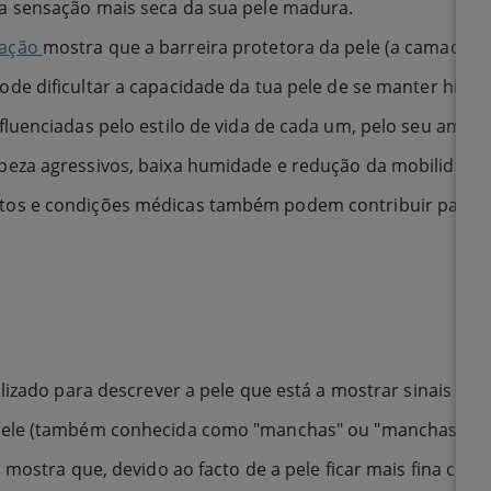
a sensação mais seca da sua pele madura.
gação
mostra que a barreira protetora da pele (a camada ma
e dificultar a capacidade da tua pele de se manter hidrata
luenciadas pelo estilo de vida de cada um, pelo seu ambien
peza agressivos, baixa humidade e redução da mobilidade
tos e condições médicas também podem contribuir para u
lizado para descrever a pele que está a mostrar sinais na
le (também conhecida como "manchas" ou "manchas da idade
 mostra que, devido ao facto de a pele ficar mais fina com