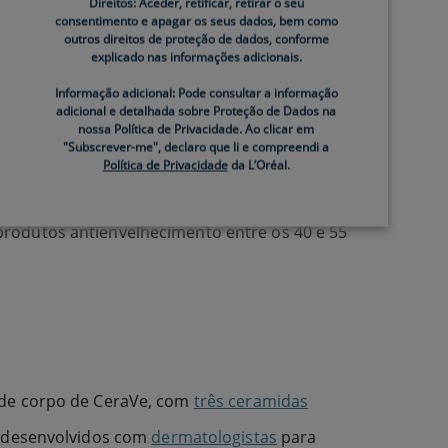
Direitos: Aceder, retificar, retirar o seu
consentimento e apagar os seus dados, bem como
outros direitos de proteção de dados, conforme
explicado nas informações adicionais.
ue os adultos mais velhos sentem
Informação adicional: Pode consultar a informação
adicional e detalhada sobre Proteção de Dados na
tar-se escamosa, crepe ou acinzentada em
nossa Política de Privacidade. Ao clicar em
"Subscrever-me", declaro que li e compreendi a
sinais de envelhecimento podem desenvolver-se
Política de Privacidade
da L’Oréal.
o ambiente. De acordo com a
Cleveland Clinic
,
produtos antienvelhecimento entre os 40 e 55
s de corpo de CeraVe, com
três ceramidas
ão desenvolvidos com
dermatologistas
para