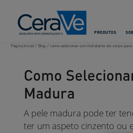
Main Navigation
PRODUTOS
SO
Página Inicial
/
Blog
/
como-selecionar-um-hidratante-de-corpo-para
Como Selecionar
Madura
A pele madura pode ter te
ter um aspeto cinzento ou 