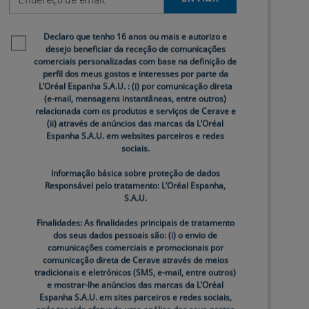
do sol.
Newsletter policy
Declaro que tenho 16 anos ou mais e autorizo e
desejo beneficiar da receção de comunicações
comerciais personalizadas com base na definição de
perfil dos meus gostos e interesses por parte da
L’Oréal Espanha S.A.U. : (i) por comunicação direta
(e-mail, mensagens instantâneas, entre outros)
relacionada com os produtos e serviços de Cerave e
(ii) através de anúncios das marcas da L’Oréal
Espanha S.A.U. em websites parceiros e redes
sociais.
omo é que a tua pele muda com o tempo. Aqui
Informação básica sobre proteção de dados
Responsável pelo tratamento: L’Oréal Espanha,
S.A.U.
Finalidades: As finalidades principais de tratamento
dos seus dados pessoais são: (i) o envio de
os para que mantenha a sua firmeza, suavidade
comunicações comerciais e promocionais por
comunicação direta de Cerave através de meios
tradicionais e eletrónicos (SMS, e-mail, entre outros)
e mostrar-lhe anúncios das marcas da L’Oréal
ncia oleosa que ajuda a pele a reter a
Espanha S.A.U. em sites parceiros e redes sociais,