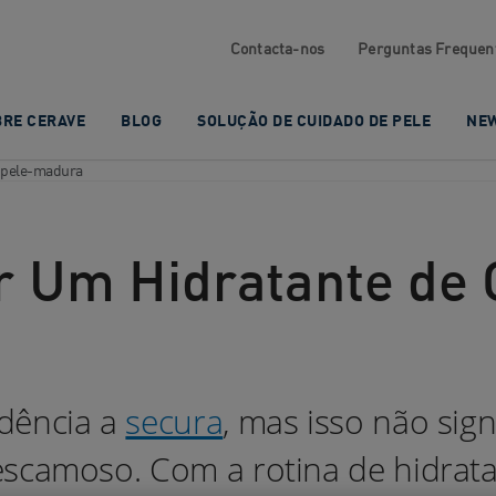
Contacta-nos
Perguntas Frequen
BRE CERAVE
BLOG
SOLUÇÃO DE CUIDADO DE PELE
NE
-pele-madura
 Um Hidratante de 
ndência a
secura
, mas isso não sign
escamoso. Com a rotina de hidrat