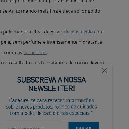
ria é especialmente importante para a pele
se vai tornando mais fina e seca ao longo do
a pele madura ideal deve ser
desenvolvido com
a pele, sem perfume e intensamente hidratante
os como as
ceramidas
.
res resultados, os hidratantes de corpo devem
 em pele limpa e húmida — isto ajuda a hidratar
Fechar
SUBSCREVA A NOSSA
 de hidratação da superfície da pele.
NEWSLETTER!
a proteção solar são dois passos separados do
Cadastre-se para receber informações
essencial aplicar (e reaplicar) um protetor
sobre novos produtos, rotinas de cuidados
com a pele, dicas e ofertas especiais.*
com SPF 30 ou superior diariamente — para além
Endereço de email
eção solar — para ajudar a proteger a pele
ENVIAR