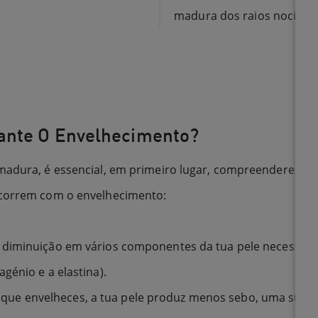
madura dos raios nocivos 
rante O Envelhecimento?
 madura, é essencial, em primeiro lugar, compreenderes c
ocorrem com o envelhecimento:
a diminuição em vários componentes da tua pele necessári
génio e a elastina).
que envelheces, a tua pele produz menos sebo, uma substâ