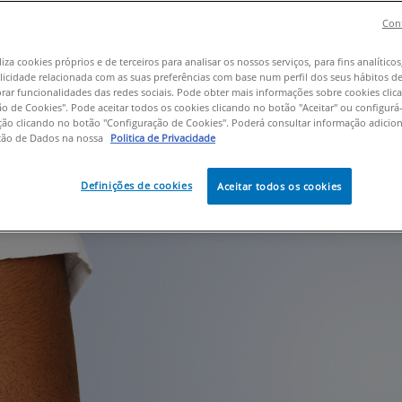
da pele seca e de aspeto crepe. De
Cont
 considerar quando selecionamos 
liza cookies próprios e de terceiros para analisar os nossos serviços, para fins analíticos
licidade relacionada com as suas preferências com base num perfil dos seus hábitos d
 da tua pele madura.
rar funcionalidades das redes sociais. Pode obter mais informações sobre cookies cli
o de Cookies". Pode aceitar todos os cookies clicando no botão "Aceitar" ou configurá-l
ação clicando no botão "Configuração de Cookies". Poderá consultar informação adicio
ção de Dados na nossa
Politica de Privacidade
Definições de cookies
Aceitar todos os cookies