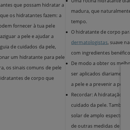
Uma rotina hidratante diá
tantes que possam hidratar a
madura, que naturalmente 
o que os hidratantes fazem: a
tempo.
dem fornecer à tua pele
O hidratante de corpo par
aziguar a pele e ajudar a
dermatologistas
, suave n
 guia de cuidados da pele,
com ingredientes benéfic
ionar um hidratante para pele
De modo a obter os melho
a, os sinais comuns de pele
ser aplicados diariamente
hidratantes de corpo que
a pele e a prevenir a perda
Recordar: A hidratação e 
cuidado da pele. Também é 
solar de amplo espectro 
de outras medidas de prot