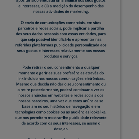
após ter sido efetuada uma análise dos seus gostos
e interesses; e (ii) a medição do desempenho das
nossas atividades de marketing.
is externa da pele) pode ficar mais fina com a
O envio de comunicações comerciais, em sites
da e de afastar potenciais irritantes.
parceiros e redes sociais, pode implicar a partilha
dos seus dados pessoais com essas entidades, para
te e saúde geral. Por exemplo, a secura da pele
que seja possível identificá-lo e apresentar nas
referidas plataformas publicidade personalizada aos
 ao longo do tempo. De acordo com a Academia
seus gostos e interesses relativamente aos nossos
produtos e serviços.
ma pele seca e com comichão em adultos mais
Pode retirar o seu consentimento a qualquer
momento e gerir as suas preferências através do
link incluído nas nossas comunicações eletrónicas.
Mesmo que decida não dar o seu consentimento ou
o retire posteriormente, poderá continuar a ver os
nossos anúncios em websites e redes sociais dos
nossos parceiros, uma vez que estes anúncios se
baseiam no seu histórico de navegação e em
turais de envelhecimento. Alguns sinais comuns
tecnologias como cookies ou as audiéncias lookalike,
que nos permitem mostrar-lhe publicidade relevante
"), textura irregular, linhas finas, rugas e
de acordo com os seus interesses, se assim o
desejar.
 a idade, a pele madura pode apresentar veias