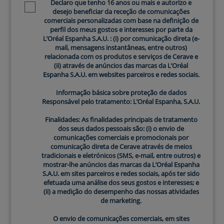
DESENVOLVIDO COM DERMATOLOGISTAS DESDE O
Declaro que tenho 16 anos ou mais e autorizo e
Newsletter policy
INÍCIO
desejo beneficiar da receção de comunicações
comerciais personalizadas com base na definição de
Desde a nossa fundação, os dermatologistas têm sido
perfil dos meus gostos e interesses por parte da
uma peça central na história de CeraVe. A nossa
L’Oréal Espanha S.A.U. : (i) por comunicação direta (e-
mail, mensagens instantâneas, entre outros)
viagem teve início na visão de criar um novo padrão no
relacionada com os produtos e serviços de Cerave e
cuidado da pele, orientado pelo conhecimento de
(ii) através de anúncios das marcas da L’Oréal
especialistas cutâneos de topo. As perspetivas dos
Espanha S.A.U. em websites parceiros e redes sociais.
dermatologistas sobre a saúde da pele e o seu
Informação básica sobre proteção de dados
entendimento acerca de patologias como o eczema, a
Responsável pelo tratamento: L’Oréal Espanha, S.A.U.
acne e a pele seca têm sido vitais no modo como
Finalidades: As finalidades principais de tratamento
compomos o nosso catálogo de produtos. Esta
dos seus dados pessoais são: (i) o envio de
colaboração vai além da mera consulta. Trata-se de
comunicações comerciais e promocionais por
uma parceria profunda e constante que garante que
comunicação direta de Cerave através de meios
tradicionais e eletrónicos (SMS, e-mail, entre outros) e
todos os produtos CeraVe são concebidos mediante
mostrar-lhe anúncios das marcas da L’Oréal Espanha
um conhecimento profissional e um compromisso
S.A.U. em sites parceiros e redes sociais, após ter sido
permanente para com a saúde da pele. O nosso
efetuada uma análise dos seus gostos e interesses; e
(ii) a medição do desempenho das nossas atividades
compromisso de colaborar com dermatologistas não é
de marketing.
apenas parte da nossa história. É uma promessa que
renovamos a cada produto que criamos.
O envio de comunicações comerciais, em sites