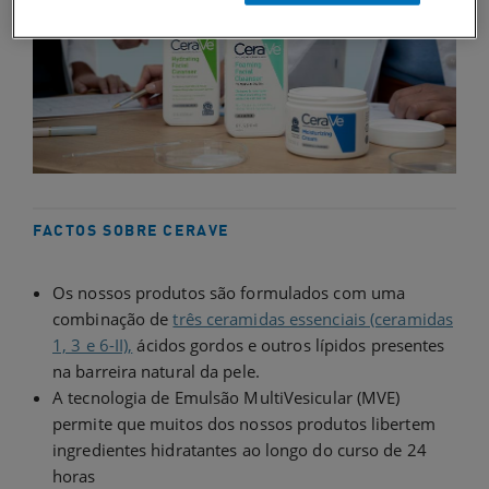
FACTOS SOBRE CERAVE
Os nossos produtos são formulados com uma
combinação de
três ceramidas essenciais (ceramidas
1, 3 e 6-II),
ácidos gordos e outros lípidos presentes
na barreira natural da pele.
A tecnologia de Emulsão MultiVesicular (MVE)
permite que muitos dos nossos produtos libertem
ingredientes hidratantes ao longo do curso de 24
horas