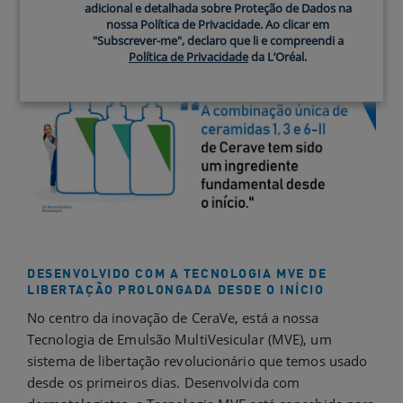
adicional e detalhada sobre Proteção de Dados na
fórmulas únicas ajudam a fortalecer a barreira
nossa Política de Privacidade. Ao clicar em
protetora natural da pele contra os agressores
"Subscrever-me", declaro que li e compreendi a
Política de Privacidade
da L’Oréal.
ambientais e a prevenir a perda de hidratação.
DESENVOLVIDO COM A TECNOLOGIA MVE DE
LIBERTAÇÃO PROLONGADA DESDE O INÍCIO
No centro da inovação de CeraVe, está a nossa
Tecnologia de Emulsão MultiVesicular (MVE), um
sistema de libertação revolucionário que temos usado
desde os primeiros dias. Desenvolvida com