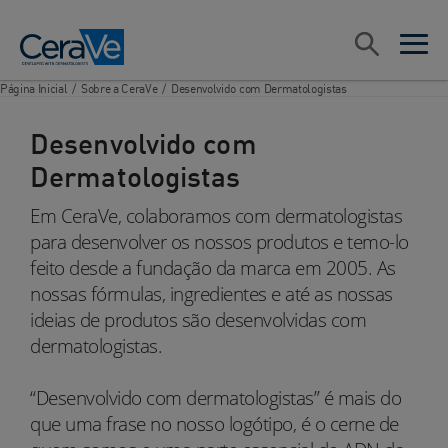
Main Navigation
Pesquisar
open sea
open 
Página Inicial
/
Sobre a CeraVe
/
Desenvolvido com Dermatologistas
Desenvolvido com
Dermatologistas
Em CeraVe, colaboramos com dermatologistas
para desenvolver os nossos produtos e temo-lo
feito desde a fundação da marca em 2005. As
nossas fórmulas, ingredientes e até as nossas
ideias de produtos são desenvolvidas com
dermatologistas.
“Desenvolvido com dermatologistas” é mais do
que uma frase no nosso logótipo, é o cerne de