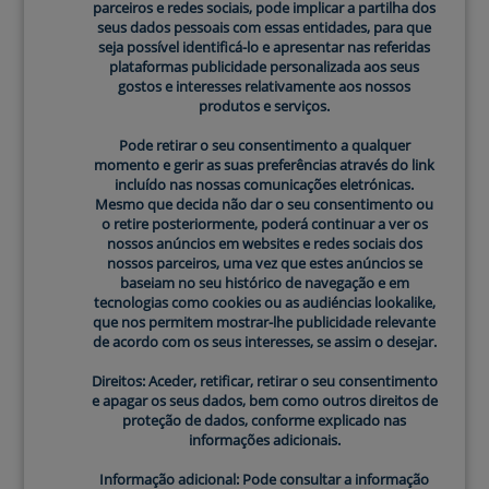
parceiros e redes sociais, pode implicar a partilha dos
seus dados pessoais com essas entidades, para que
seja possível identificá-lo e apresentar nas referidas
plataformas publicidade personalizada aos seus
gostos e interesses relativamente aos nossos
produtos e serviços.
Pode retirar o seu consentimento a qualquer
momento e gerir as suas preferências através do link
incluído nas nossas comunicações eletrónicas.
Mesmo que decida não dar o seu consentimento ou
o retire posteriormente, poderá continuar a ver os
nossos anúncios em websites e redes sociais dos
DESENVOLVIDO COM 3 CERAMIDAS ESSENCIAIS
nossos parceiros, uma vez que estes anúncios se
DESDE O INÍCIO
baseiam no seu histórico de navegação e em
As ceramidas são a base da abordagem de CeraVe ao
tecnologias como cookies ou as audiéncias lookalike,
que nos permitem mostrar-lhe publicidade relevante
cuidado da pele. Reconhecendo o seu papel crítico na
de acordo com os seus interesses, se assim o desejar.
manutenção da barreira natural da pele, temos
infundido os nossos produtos com três ceramidas
Direitos: Aceder, retificar, retirar o seu consentimento
e apagar os seus dados, bem como outros direitos de
essenciais desde o nascimento da marca. Este trio de
proteção de dados, conforme explicado nas
ceramidas – 1, 3 e 6-II – atuam em sinergia para
informações adicionais.
hidratar a pele e ajudar a selar a hidratação essencial
Informação adicional: Pode consultar a informação
na pele. Desenvolvidas com dermatologistas, as nossas