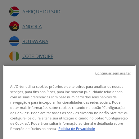
AFRIQUE DU SUD
ANGOLA
BOTSWANA
COTE DIVOIRE
GABON
Continuar sem aceitar
GHANA
A L'Oréal utiliza cookies próprios e de terceiros para analisar os nossos
serviços, para fins analíticos, para lhe mostrar publicidade relacionada
com as suas preferências com base num perfil dos seus hábitos de
KENYA
navegação e para incorporar funcionalidades das redes sociais. Pode
obter mais informações sobre cookies clicando no botão "Configuração
de Cookies". Pode aceitar todos os cookies clicando no botão "Aceitar" ou
MALAWI
configurá-los ou rejeitar a sua utilização clicando no botão "Configuração
de Cookies". Poderá consultar informação adicional e detalhada sobre
Proteção de Dados na nossa
Politica de Privacidade
MALI