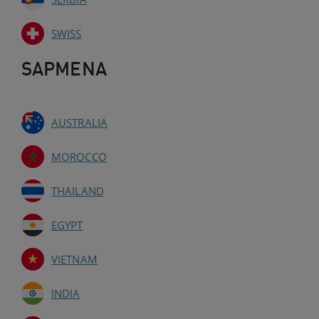
SWISS
SAPMENA
AUSTRALIA
MOROCCO
THAILAND
EGYPT
VIETNAM
INDIA