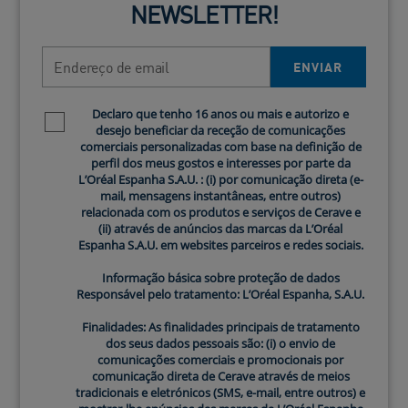
NEWSLETTER!
UNITED STATES
Endereço de email
URUGUAY
ENVIAR
EUROPE
Declaro que tenho 16 anos ou mais e autorizo e
Newsletter policy
desejo beneficiar da receção de comunicações
comerciais personalizadas com base na definição de
perfil dos meus gostos e interesses por parte da
BELGIUM
L’Oréal Espanha S.A.U. : (i) por comunicação direta (e-
mail, mensagens instantâneas, entre outros)
relacionada com os produtos e serviços de Cerave e
BULGARIA
(ii) através de anúncios das marcas da L’Oréal
Espanha S.A.U. em websites parceiros e redes sociais.
CZECH REPUBLIC
Informação básica sobre proteção de dados
Responsável pelo tratamento: L’Oréal Espanha, S.A.U.
DENMARK
Finalidades: As finalidades principais de tratamento
dos seus dados pessoais são: (i) o envio de
FINLAND
comunicações comerciais e promocionais por
comunicação direta de Cerave através de meios
FRANCE
tradicionais e eletrónicos (SMS, e-mail, entre outros) e