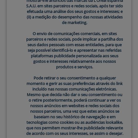
mostrar-lhe anúncios das marcas da L’Oréal Espanha
S.A.U. em sites parceiros e redes sociais, após ter sido
GERMANY
efetuada uma análise dos seus gostos e interesses; e
(ii) a medição do desempenho das nossas atividades
de marketing.
GREECE
O envio de comunicações comerciais, em sites
HUNGARY
parceiros e redes sociais, pode implicar a partilha dos
seus dados pessoais com essas entidades, para que
seja possível identificá-lo e apresentar nas referidas
ISRAEL
plataformas publicidade personalizada aos seus
gostos e interesses relativamente aos nossos
produtos e serviços.
ITALY
Pode retirar o seu consentimento a qualquer
NETHERLANDS
momento e gerir as suas preferências através do link
incluído nas nossas comunicações eletrónicas.
Mesmo que decida não dar o seu consentimento ou
NORWAY
o retire posteriormente, poderá continuar a ver os
nossos anúncios em websites e redes sociais dos
nossos parceiros, uma vez que estes anúncios se
POLAND
baseiam no seu histórico de navegação e em
tecnologias como cookies ou as audiéncias lookalike,
PORTUGAL
que nos permitem mostrar-lhe publicidade relevante
de acordo com os seus interesses, se assim o desejar.