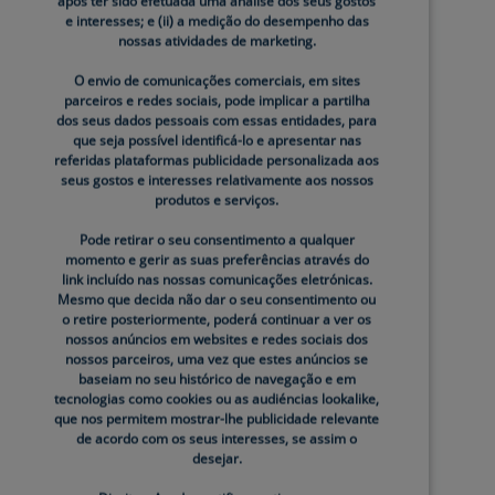
após ter sido efetuada uma análise dos seus gostos
to. Se notar áreas oleosas, pele descamativa ou
e interesses; e (ii) a medição do desempenho das
nossas atividades de marketing.
O envio de comunicações comerciais, em sites
parceiros e redes sociais, pode implicar a partilha
dos seus dados pessoais com essas entidades, para
que seja possível identificá-lo e apresentar nas
referidas plataformas publicidade personalizada aos
seus gostos e interesses relativamente aos nossos
produtos e serviços.
te leve, como a
Loção Facial Hidratante da
Pode retirar o seu consentimento a qualquer
momento e gerir as suas preferências através do
a eficazmente e ajuda a reparar a barreira
link incluído nas nossas comunicações eletrónicas.
Mesmo que decida não dar o seu consentimento ou
nico, oferece uma hidratação ao longo de todo o
o retire posteriormente, poderá continuar a ver os
nossos anúncios em websites e redes sociais dos
nossos parceiros, uma vez que estes anúncios se
baseiam no seu histórico de navegação e em
ntenham ácido hialurónico e glicerina, como o
tecnologias como cookies ou as audiéncias lookalike,
que nos permitem mostrar-lhe publicidade relevante
te limpa e hidrata eficazmente sem
de acordo com os seus interesses, se assim o
desejar.
senciais e ácido hialurónico remove as