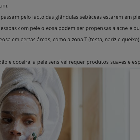
mum.
ele passam pelo facto das glândulas sebáceas estarem em p
pessoas com pele oleosa podem ser propensas a acne e out
eosa em certas áreas, como a zona T (testa, nariz e queix
dão e coceira, a pele sensível requer produtos suaves e esp