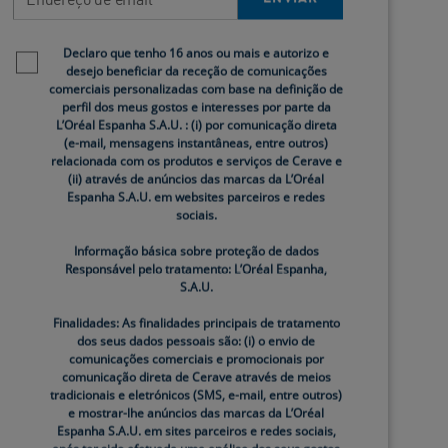
Newsletter policy
Declaro que tenho 16 anos ou mais e autorizo e
desejo beneficiar da receção de comunicações
comerciais personalizadas com base na definição de
perfil dos meus gostos e interesses por parte da
L’Oréal Espanha S.A.U. : (i) por comunicação direta
(e-mail, mensagens instantâneas, entre outros)
relacionada com os produtos e serviços de Cerave e
(ii) através de anúncios das marcas da L’Oréal
Espanha S.A.U. em websites parceiros e redes
sociais.
Informação básica sobre proteção de dados
Responsável pelo tratamento: L’Oréal Espanha,
S.A.U.
erve as características específicas que
Finalidades: As finalidades principais de tratamento
dos seus dados pessoais são: (i) o envio de
 brilho persistente pode apontar para a
comunicações comerciais e promocionais por
comunicação direta de Cerave através de meios
tradicionais e eletrónicos (SMS, e-mail, entre outros)
e mostrar-lhe anúncios das marcas da L’Oréal
Espanha S.A.U. em sites parceiros e redes sociais,