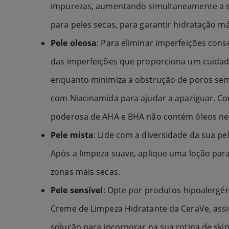
impurezas, aumentando simultaneamente a su
para peles secas, para garantir hidratação m
Pele oleosa
: Para eliminar imperfeições con
das imperfeições que proporciona um cuidado 
enquanto minimiza a obstrução de poros sem 
com Niacinamida para ajudar a apaziguar. C
poderosa de AHA e BHA não contém óleos nem 
Pele mista
: Lide com a diversidade da sua pe
Após a limpeza suave, aplique uma loção par
zonas mais secas.
Pele sensível
: Opte por produtos hipoalergén
Creme de Limpeza Hidratante da CeraVe, assi
solução para incorporar na sua rotina de skin