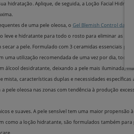
a hidratação. Aplique, de seguida, a Loção Facial Hidra
áxima.
sequentes de uma pele oleosa, o
Gel Blemish Control da Ce
leve e hidratante para todo o rosto para eliminar as impe
secar a pele. Formulado com 3 ceramidas essenciais para a
om uma utilização recomendada de uma vez por dia, todas
álcool desidratante, deixando a pele mais iluminada, maci
le mista, características duplas e necessidades específicas
a a pele oleosa nas zonas com tendência à produção exces
icos e suaves. A pele sensível tem uma maior propensão à i
m como a loção hidratante, são formulados também para pe
care.