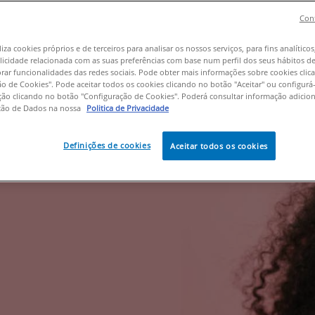
a, e é crucial reconhecer essas di
Cont
icazes.
liza cookies próprios e de terceiros para analisar os nossos serviços, para fins analíticos
licidade relacionada com as suas preferências com base num perfil dos seus hábitos d
rar funcionalidades das redes sociais. Pode obter mais informações sobre cookies cli
o de Cookies". Pode aceitar todos os cookies clicando no botão "Aceitar" ou configurá-l
ação clicando no botão "Configuração de Cookies". Poderá consultar informação adicio
ção de Dados na nossa
Politica de Privacidade
Definições de cookies
Aceitar todos os cookies