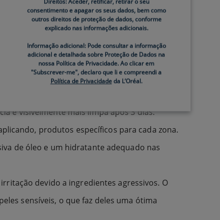
Direitos: Aceder, retificar, retirar o seu
tante da CeraVe, uma vez que é também adequada
consentimento e apagar os seus dados, bem como
outros direitos de proteção de dados, conforme
explicado nas informações adicionais.
raVe
é o produto adequado. Um gel de controlo
Informação adicional: Pode consultar a informação
adicional e detalhada sobre Proteção de Dados na
rfeições e ajudar a prevenir novos surtos
nossa Política de Privacidade. Ao clicar em
"Subscrever-me", declaro que li e compreendi a
judar a manter a barreira natural da pele e
Política de Privacidade
da L’Oréal.
 as noites, esta fórmula com uma combinação
a e visivelmente mais limpa após 3 dias.
 aplicando, produtos específicos para cada zona.
siva de óleo e um hidratante adequado nas
rritação devido a ingredientes agressivos. O
les sensíveis, o que faz deles uma ótima