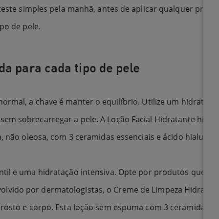
 teste simples pela manhã, antes de aplicar qualquer produ
po de pele.
da para cada tipo de pele
normal, a chave é manter o equilíbrio. Utilize um hidratan
sem sobrecarregar a pele. A Loção Facial Hidratante hidrat
ra, não oleosa, com 3 ceramidas essenciais e ácido hialuró
ntil e uma hidratação intensiva. Opte por produtos que co
volvido por dermatologistas, o Creme de Limpeza Hidratan
o rosto e corpo. Esta loção sem espuma com 3 ceramidas es