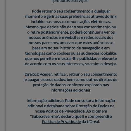
MAIS ADEQUADOS PARA TI
produtos e serviços.
produtos e serviços.
Pode retirar o seu consentimento a qualquer
Pode retirar o seu consentimento a qualquer
momento e gerir as suas preferências através do link
momento e gerir as suas preferências através do link
Poderás Também Gostar
incluído nas nossas comunicações eletrónicas.
incluído nas nossas comunicações eletrónicas.
Mesmo que decida não dar o seu consentimento ou
Mesmo que decida não dar o seu consentimento ou
o retire posteriormente, poderá continuar a ver os
o retire posteriormente, poderá continuar a ver os
nossos anúncios em websites e redes sociais dos
nossos anúncios em websites e redes sociais dos
nossos parceiros, uma vez que estes anúncios se
nossos parceiros, uma vez que estes anúncios se
baseiam no seu histórico de navegação e em
baseiam no seu histórico de navegação e em
tecnologias como cookies ou as audiéncias lookalike,
tecnologias como cookies ou as audiéncias lookalike,
que nos permitem mostrar-lhe publicidade relevante
que nos permitem mostrar-lhe publicidade relevante
de acordo com os seus interesses, se assim o desejar.
de acordo com os seus interesses, se assim o desejar.
Direitos: Aceder, retificar, retirar o seu consentimento
Direitos: Aceder, retificar, retirar o seu consentimento
e apagar os seus dados, bem como outros direitos de
e apagar os seus dados, bem como outros direitos de
proteção de dados, conforme explicado nas
proteção de dados, conforme explicado nas
informações adicionais.
informações adicionais.
Informação adicional: Pode consultar a informação
Informação adicional: Pode consultar a informação
adicional e detalhada sobre Proteção de Dados na
adicional e detalhada sobre Proteção de Dados na
nossa Política de Privacidade. Ao clicar em
nossa Política de Privacidade. Ao clicar em
"Subscrever-me", declaro que li e compreendi a
"Subscrever-me", declaro que li e compreendi a
Política de Privacidade
Política de Privacidade
da L’Oréal.
da L’Oréal.