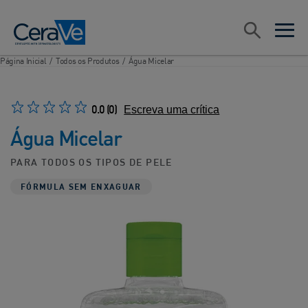
Main Navigation
Pesquisar
open sea
open 
Página Inicial
/
Todos os Produtos
/
Água Micelar
0.0
(0)
Escreva uma crítica
Água Micelar
PARA TODOS OS TIPOS DE PELE
FÓRMULA SEM ENXAGUAR