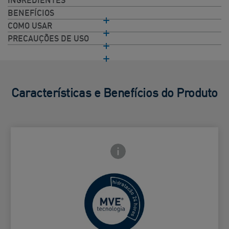
INGREDIENTES
BENEFÍCIOS
COMO USAR
PRECAUÇÕES DE USO
Características e Benefícios do Produto
Ícone de Info frontal
ho traseiro
Libertação controlada para uma
Card Frontside
hidratação durante todo o dia