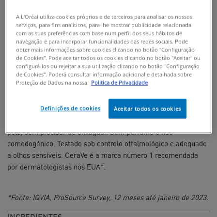
A L'Oréal utiliza cookies próprios e de terceiros para analisar os nossos
serviços, para fins analíticos, para lhe mostrar publicidade relacionada
ENCONTRAR EM PONTOS DE VENDA
com as suas preferências com base num perfil dos seus hábitos de
navegação e para incorporar funcionalidades das redes sociais. Pode
obter mais informações sobre cookies clicando no botão "Configuração
Água Micelar para todos os tipos de pele
de Cookies". Pode aceitar todos os cookies clicando no botão "Aceitar" ou
configurá-los ou rejeitar a sua utilização clicando no botão "Configuração
Desenvolvida com dermatologistas e 3 ceramidas essenciais, a
de Cookies". Poderá consultar informação adicional e detalhada sobre
Proteção de Dados na nossa
Politica de Privacidade
Água Micelar, para todos os tipos de pele, é formulada com
Niacinamida, Glicerina, Fitoesfingosina e Colesterol, para
eliminar eficazmente a sujidade, oleosidade e maquilhagem,
Definições de cookies
Aceitar todos os cookies
enquanto que apazigua, hidrata sem alterar barreira natural da
pele, sem precisar de enxaguar. Sem perfume e não
comedogénico. Testado sob controlo oftalmológico e adequado
a olhos sensíveis. CeraVe é a marca número 1 recomendada
por dermatologistas nos EUA*.
*Fonte: IQVIA, ProSource Survey, 12 meses até janeiro de 2023.