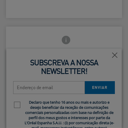
Ícone de Info frontal
ho traseiro
Fecha
Fecha
SUBSCREVA A NOSSA
SUBSCREVA A NOSSA
NEWSLETTER!
NEWSLETTER!
Não obstrui os poros.
Card Frontside
Endereço de email
Endereço de email
ENVIAR
ENVIAR
Não Comedogénico
Declaro que tenho 16 anos ou mais e autorizo e
Declaro que tenho 16 anos ou mais e autorizo e
Newsletter policy
Newsletter policy
desejo beneficiar da receção de comunicações
desejo beneficiar da receção de comunicações
comerciais personalizadas com base na definição de
comerciais personalizadas com base na definição de
perfil dos meus gostos e interesses por parte da
perfil dos meus gostos e interesses por parte da
L’Oréal Espanha S.A.U. : (i) por comunicação direta (e-
L’Oréal Espanha S.A.U. : (i) por comunicação direta (e-
mail, mensagens instantâneas, entre outros)
mail, mensagens instantâneas, entre outros)