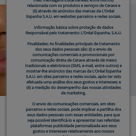
relacionada com os produtos e serviços de Cerave e
relacionada com os produtos e serviços de Cerave e
(ii) através de anúncios das marcas da L’Oréal
(ii) através de anúncios das marcas da L’Oréal
Espanha S.A.U. em websites parceiros e redes sociais.
Espanha S.A.U. em websites parceiros e redes sociais.
Informação básica sobre proteção de dados
Informação básica sobre proteção de dados
Responsável pelo tratamento: L’Oréal Espanha, S.A.U.
Responsável pelo tratamento: L’Oréal Espanha, S.A.U.
Finalidades: As finalidades principais de tratamento
Finalidades: As finalidades principais de tratamento
dos seus dados pessoais são: (i) o envio de
dos seus dados pessoais são: (i) o envio de
comunicações comerciais e promocionais por
comunicações comerciais e promocionais por
comunicação direta de Cerave através de meios
comunicação direta de Cerave através de meios
tradicionais e eletrónicos (SMS, e-mail, entre outros) e
tradicionais e eletrónicos (SMS, e-mail, entre outros) e
mostrar-lhe anúncios das marcas da L’Oréal Espanha
mostrar-lhe anúncios das marcas da L’Oréal Espanha
S.A.U. em sites parceiros e redes sociais, após ter sido
S.A.U. em sites parceiros e redes sociais, após ter sido
efetuada uma análise dos seus gostos e interesses; e
efetuada uma análise dos seus gostos e interesses; e
(ii) a medição do desempenho das nossas atividades
(ii) a medição do desempenho das nossas atividades
de marketing.
de marketing.
O envio de comunicações comerciais, em sites
O envio de comunicações comerciais, em sites
parceiros e redes sociais, pode implicar a partilha dos
parceiros e redes sociais, pode implicar a partilha dos
SABE QUAIS SÃO OS
seus dados pessoais com essas entidades, para que
seus dados pessoais com essas entidades, para que
PRODUTOS CERAVE
seja possível identificá-lo e apresentar nas referidas
seja possível identificá-lo e apresentar nas referidas
plataformas publicidade personalizada aos seus
plataformas publicidade personalizada aos seus
gostos e interesses relativamente aos nossos
gostos e interesses relativamente aos nossos