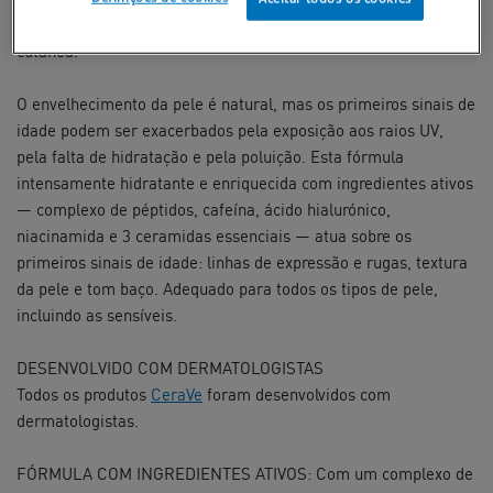
proporciona um aspeto mais firme e jovem, e repara a barreira
cutânea.
O envelhecimento da pele é natural, mas os primeiros sinais de
idade podem ser exacerbados pela exposição aos raios UV,
pela falta de hidratação e pela poluição. Esta fórmula
intensamente hidratante e enriquecida com ingredientes ativos
— complexo de péptidos, cafeína, ácido hialurónico,
niacinamida e 3 ceramidas essenciais — atua sobre os
primeiros sinais de idade: linhas de expressão e rugas, textura
da pele e tom baço. Adequado para todos os tipos de pele,
incluindo as sensíveis.
DESENVOLVIDO COM DERMATOLOGISTAS
Todos os produtos
CeraVe
foram desenvolvidos com
dermatologistas.
FÓRMULA COM INGREDIENTES ATIVOS: Com um complexo de