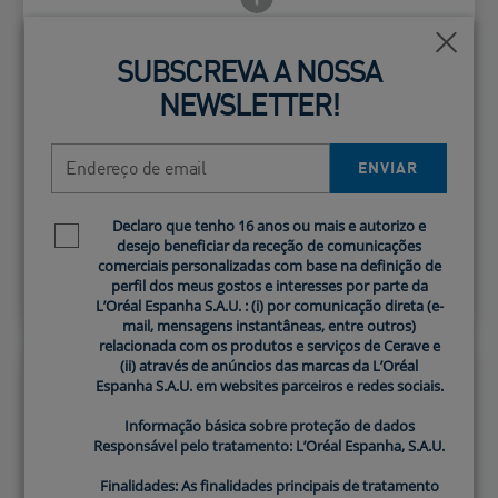
Fecha
Fecha
SUBSCREVA A NOSSA
SUBSCREVA A NOSSA
Ajuda a reduzir visivelmente
NEWSLETTER!
NEWSLETTER!
as linhas finas e rugas e a
Card Frontside
Endereço de email
Endereço de email
melhorar a firmeza da pele
ENVIAR
ENVIAR
Complexo Peptídico​
Declaro que tenho 16 anos ou mais e autorizo e
Declaro que tenho 16 anos ou mais e autorizo e
Newsletter policy
Newsletter policy
desejo beneficiar da receção de comunicações
desejo beneficiar da receção de comunicações
comerciais personalizadas com base na definição de
comerciais personalizadas com base na definição de
perfil dos meus gostos e interesses por parte da
perfil dos meus gostos e interesses por parte da
L’Oréal Espanha S.A.U. : (i) por comunicação direta (e-
L’Oréal Espanha S.A.U. : (i) por comunicação direta (e-
mail, mensagens instantâneas, entre outros)
mail, mensagens instantâneas, entre outros)
relacionada com os produtos e serviços de Cerave e
relacionada com os produtos e serviços de Cerave e
(ii) através de anúncios das marcas da L’Oréal
(ii) através de anúncios das marcas da L’Oréal
Espanha S.A.U. em websites parceiros e redes sociais.
Espanha S.A.U. em websites parceiros e redes sociais.
Ícone de Info frontal
ho traseiro
Informação básica sobre proteção de dados
Informação básica sobre proteção de dados
Responsável pelo tratamento: L’Oréal Espanha, S.A.U.
Responsável pelo tratamento: L’Oréal Espanha, S.A.U.
Finalidades: As finalidades principais de tratamento
Finalidades: As finalidades principais de tratamento