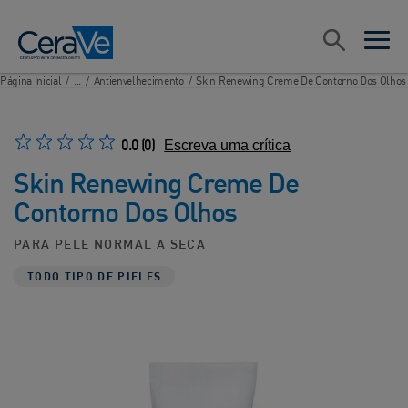
Main Navigation
Pesquisar
open sea
open 
Página Inicial
/
...
/
Antienvelhecimento
/
Skin Renewing Creme De Contorno Dos Olhos
0.0
(0)
Escreva uma crítica
Skin Renewing Creme De
Contorno Dos Olhos
PARA PELE NORMAL A SECA
TODO TIPO DE PIELES