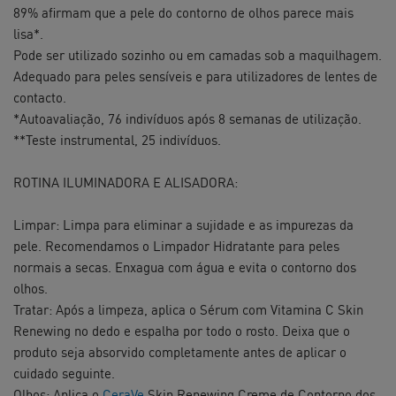
89% afirmam que a pele do contorno de olhos parece mais
lisa*.​
Pode ser utilizado sozinho ou em camadas sob a maquilhagem.​
Adequado para peles sensíveis e para utilizadores de lentes de
contacto.​
*Autoavaliação, 76 indivíduos após 8 semanas de utilização.
**Teste instrumental, 25 indivíduos.
​ROTINA ILUMINADORA E ALISADORA:
Limpar: Limpa para eliminar a sujidade e as impurezas da
pele. Recomendamos o Limpador Hidratante para peles
normais a secas. Enxagua com água e evita o contorno dos
olhos.​
Tratar: Após a limpeza, aplica o Sérum com Vitamina C Skin
Renewing no dedo e espalha por todo o rosto. Deixa que o
produto seja absorvido completamente antes de aplicar o
cuidado seguinte.​​
Olhos: Aplica o
CeraVe
Skin Renewing Creme de Contorno dos