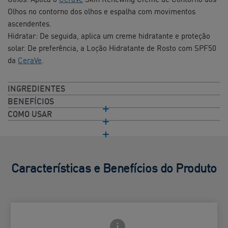
Olhos no contorno dos olhos e espalha com movimentos
ascendentes.​​
Hidratar: De seguida, aplica um creme hidratante e proteção
solar. De preferência, a Loção Hidratante de Rosto com SPF50
da
CeraVe
.​
INGREDIENTES
BENEFÍCIOS
COMO USAR
Características e Benefícios do Produto
Ícone de Info frontal
ho traseiro