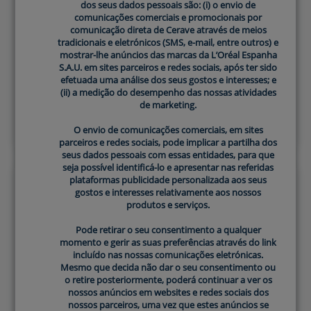
dos seus dados pessoais são: (i) o envio de
dos seus dados pessoais são: (i) o envio de
Ajudam a reparar a barreira
comunicações comerciais e promocionais por
comunicações comerciais e promocionais por
comunicação direta de Cerave através de meios
comunicação direta de Cerave através de meios
protetora da pele.
Card Frontside
tradicionais e eletrónicos (SMS, e-mail, entre outros) e
tradicionais e eletrónicos (SMS, e-mail, entre outros) e
mostrar-lhe anúncios das marcas da L’Oréal Espanha
mostrar-lhe anúncios das marcas da L’Oréal Espanha
S.A.U. em sites parceiros e redes sociais, após ter sido
S.A.U. em sites parceiros e redes sociais, após ter sido
3 ceramidas idênticas às da pele​
efetuada uma análise dos seus gostos e interesses; e
efetuada uma análise dos seus gostos e interesses; e
(ii) a medição do desempenho das nossas atividades
(ii) a medição do desempenho das nossas atividades
de marketing.
de marketing.
O envio de comunicações comerciais, em sites
O envio de comunicações comerciais, em sites
parceiros e redes sociais, pode implicar a partilha dos
parceiros e redes sociais, pode implicar a partilha dos
seus dados pessoais com essas entidades, para que
seus dados pessoais com essas entidades, para que
seja possível identificá-lo e apresentar nas referidas
seja possível identificá-lo e apresentar nas referidas
plataformas publicidade personalizada aos seus
plataformas publicidade personalizada aos seus
gostos e interesses relativamente aos nossos
gostos e interesses relativamente aos nossos
Ícone de Info frontal
ho traseiro
produtos e serviços.
produtos e serviços.
Pode retirar o seu consentimento a qualquer
Pode retirar o seu consentimento a qualquer
momento e gerir as suas preferências através do link
momento e gerir as suas preferências através do link
incluído nas nossas comunicações eletrónicas.
incluído nas nossas comunicações eletrónicas.
Libertação controlada para
Mesmo que decida não dar o seu consentimento ou
Mesmo que decida não dar o seu consentimento ou
o retire posteriormente, poderá continuar a ver os
o retire posteriormente, poderá continuar a ver os
uma hidratação durante todo
Card Frontside
nossos anúncios em websites e redes sociais dos
nossos anúncios em websites e redes sociais dos
o dia
nossos parceiros, uma vez que estes anúncios se
nossos parceiros, uma vez que estes anúncios se