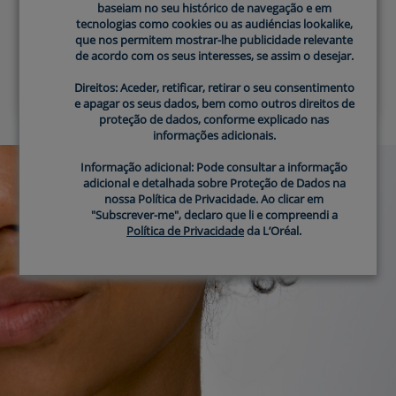
baseiam no seu histórico de navegação e em
baseiam no seu histórico de navegação e em
tecnologias como cookies ou as audiéncias lookalike,
tecnologias como cookies ou as audiéncias lookalike,
Tecnologia de Distribuição MVE®
que nos permitem mostrar-lhe publicidade relevante
que nos permitem mostrar-lhe publicidade relevante
de acordo com os seus interesses, se assim o desejar.
de acordo com os seus interesses, se assim o desejar.
Direitos: Aceder, retificar, retirar o seu consentimento
Direitos: Aceder, retificar, retirar o seu consentimento
e apagar os seus dados, bem como outros direitos de
e apagar os seus dados, bem como outros direitos de
proteção de dados, conforme explicado nas
proteção de dados, conforme explicado nas
informações adicionais.
informações adicionais.
Informação adicional: Pode consultar a informação
Informação adicional: Pode consultar a informação
adicional e detalhada sobre Proteção de Dados na
adicional e detalhada sobre Proteção de Dados na
nossa Política de Privacidade. Ao clicar em
nossa Política de Privacidade. Ao clicar em
"Subscrever-me", declaro que li e compreendi a
"Subscrever-me", declaro que li e compreendi a
Política de Privacidade
Política de Privacidade
da L’Oréal.
da L’Oréal.