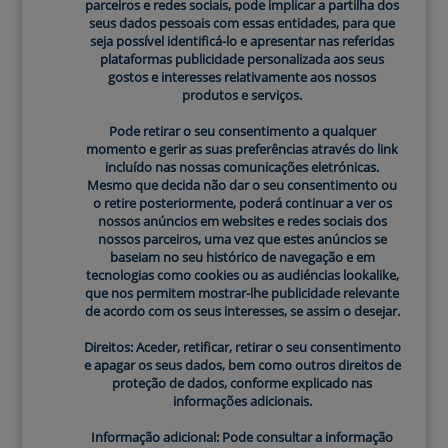
parceiros e redes sociais, pode implicar a partilha dos
Esfregar vigorosamente: Esfregar vigorosamente a
seus dados pessoais com essas entidades, para que
pele do rosto durante a limpeza pode causar
seja possível identificá-lo e apresentar nas referidas
plataformas publicidade personalizada aos seus
irritação e danificar a barreira cutânea. É preferível
gostos e interesses relativamente aos nossos
utilizar movimentos suaves e circulares com as
produtos e serviços.
mãos ou um utensílio de
limpeza facial
suave.
Pode retirar o seu consentimento a qualquer
Não limpar o pescoço e o decote: Muitas pessoas
momento e gerir as suas preferências através do link
esquecem-se de limpar também o pescoço e o
incluído nas nossas comunicações eletrónicas.
decote, o que pode resultar numa acumulação de
Mesmo que decida não dar o seu consentimento ou
o retire posteriormente, poderá continuar a ver os
sujidade e maquilhagem nestas áreas. Certifica-te de
nossos anúncios em websites e redes sociais dos
incluir o pescoço e o decote na tua
rotina de
nossos parceiros, uma vez que estes anúncios se
limpeza facial
para os manter limpos e saudáveis.
baseiam no seu histórico de navegação e em
tecnologias como cookies ou as audiéncias lookalike,
Não enxaguar corretamente o rosto: É importante
que nos permitem mostrar-lhe publicidade relevante
enxaguar bem a pele do rosto após uma
limpeza
de acordo com os seus interesses, se assim o desejar.
facial
para garantir que não ficam resíduos do
Direitos: Aceder, retificar, retirar o seu consentimento
produto de limpeza na pele. Os resíduos podem
e apagar os seus dados, bem como outros direitos de
obstruir os poros e causar problemas de pele.
proteção de dados, conforme explicado nas
Utilizar uma toalha molhada ou suja: Ao utilizar uma
informações adicionais.
toalha molhada ou suja para secar o rosto após a
Informação adicional: Pode consultar a informação