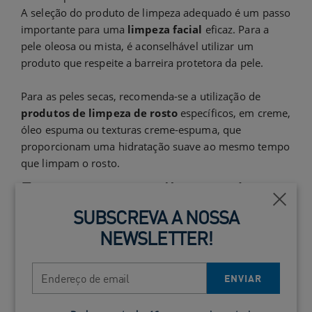
A seleção do produto de limpeza adequado é um passo
importante para uma
limpeza facial
eficaz. Para a
pele oleosa ou mista, é aconselhável utilizar um
produto que respeite a barreira protetora da pele.
Para as peles secas, recomenda-se a utilização de
produtos de limpeza de rosto
específicos, em creme,
óleo espuma ou texturas creme-espuma, que
proporcionam uma hidratação suave ao mesmo tempo
que limpam o rosto.
Erros comuns na limpeza do
Fecha
rosto
SUBSCREVA A NOSSA
NEWSLETTER!
Nesta secção, vamos falar de alguns dos
erros de
limpeza de pele mais comuns
que podem fazer com
Endereço de email
que a tua pele sofra.
ENVIAR