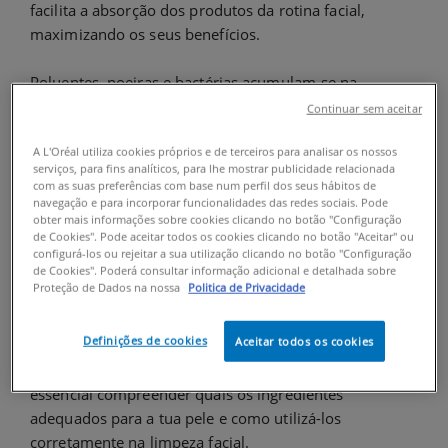
facilita a absorção dos produtos da rotina facial,
maximizando os seus benefícios.
Poluentes, poeiras e bactérias acumulam-se na
superfície da pele ao longo do dia e estas impurezas
Continuar sem aceitar
podem obstruir os poros e irritar a pele. É por isso que
uma limpeza facial duas vezes por dia ajuda a manter a
A L'Oréal utiliza cookies próprios e de terceiros para analisar os nossos
serviços, para fins analíticos, para lhe mostrar publicidade relacionada
pele saudável.
com as suas preferências com base num perfil dos seus hábitos de
navegação e para incorporar funcionalidades das redes sociais. Pode
obter mais informações sobre cookies clicando no botão "Configuração
Infelizmente, nem todos os
produtos de limpeza
de Cookies". Pode aceitar todos os cookies clicando no botão "Aceitar" ou
facial
são adequados para os diferentes tipos de pele.
configurá-los ou rejeitar a sua utilização clicando no botão "Configuração
de Cookies". Poderá consultar informação adicional e detalhada sobre
A não utilização do produto de limpeza facial
Proteção de Dados na nossa
Politica de Privacidade
adequado ao tipo de pele ou o excesso de esfoliação
terá impacto na integridade da função de barreira,
Definições de cookies
Aceitar todos os cookies
retirando parte da camada lipídica da nossa pele e
causando secura, descamação e até irritação. É
essencial compreender quais os ingredientes
adequados para a tua pele e como utilizá-los
corretamente na limpeza facial.