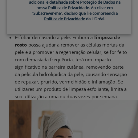
limpeza, podes estar a transferir bactérias e sujidade
adicional e detalhada sobre Proteção de Dados na
para a tua pele, o que pode causar a obstrução dos
nossa Política de Privacidade. Ao clicar em
"Subscrever-me", declaro que li e compreendi a
poros e levar ao aparecimento de acne. É importante
Política de Privacidade
da L’Oréal.
utilizar uma toalha limpa e seca para secar o rosto
após a limpeza.
Esfoliar demasiado a pele: Embora a
limpeza de
rosto
possa ajudar a remover as células mortas da
pele e a promover a regeneração celular, se for feito
com demasiada frequência, terá um impacto
significativo na barreira cutânea, removendo parte
da película hidrolipídica da pele, causando sensação
de repuxar, prurido, vermelhidão e inflamação. Se
utilizares um produto de limpeza esfoliante, limita a
sua utilização a uma ou duas vezes por semana.