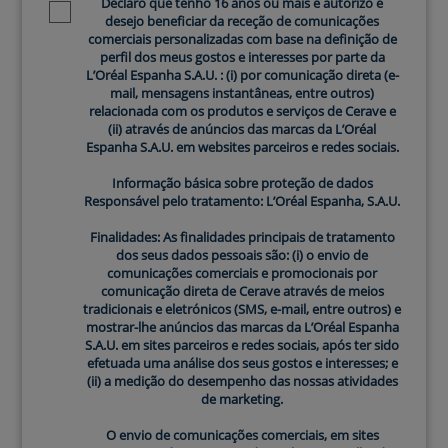
Declaro que tenho 16 anos ou mais e autorizo e
Newsletter policy
Utilizar água quente: A água quente pode ser
desejo beneficiar da receção de comunicações
prejudicial para a pele do rosto, uma vez que pode
comerciais personalizadas com base na definição de
retirar os óleos naturais da pele e causar secura e
perfil dos meus gostos e interesses por parte da
L’Oréal Espanha S.A.U. : (i) por comunicação direta (e-
vermelhidão. É preferível utilizar água morna ou fria
mail, mensagens instantâneas, entre outros)
durante a
limpeza facial
.
relacionada com os produtos e serviços de Cerave e
Utilizar produtos de
limpeza de rosto
agressivos:
(ii) através de anúncios das marcas da L’Oréal
Espanha S.A.U. em websites parceiros e redes sociais.
Alguns produtos de
limpeza facial
contêm
ingredientes agressivos, como sulfatos, fragrâncias e
Informação básica sobre proteção de dados
álcool, que podem ser agressivos para a pele do
Responsável pelo tratamento: L’Oréal Espanha, S.A.U.
rosto, especialmente se tiveres uma pele sensível. É
Finalidades: As finalidades principais de tratamento
importante escolheres produtos de limpeza suaves
dos seus dados pessoais são: (i) o envio de
formulados para o teu tipo de pele para evitar
comunicações comerciais e promocionais por
comunicação direta de Cerave através de meios
irritação e secura.
tradicionais e eletrónicos (SMS, e-mail, entre outros) e
Não remover completamente a maquilhagem: É
mostrar-lhe anúncios das marcas da L’Oréal Espanha
essencial garantir que a maquilhagem é
S.A.U. em sites parceiros e redes sociais, após ter sido
efetuada uma análise dos seus gostos e interesses; e
completamente removida do rosto antes da limpeza
(ii) a medição do desempenho das nossas atividades
de pele. Deixar vestígios de maquilhagem na pele
de marketing.
pode obstruir os poros e causar acne ou irritações
O envio de comunicações comerciais, em sites
na pele.